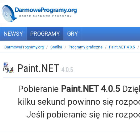
NEWSY
PROGRAMY
GRY
DarmoweProgramy.org
/
Grafika
/
Programy graficzne
/
Paint.NET 4.0.5
/
Paint.NET
4.0.5
Pobieranie
Paint.NET 4.0.5
Dzię
kilku sekund powinno się rozpo
Jeśli pobieranie się nie rozpo