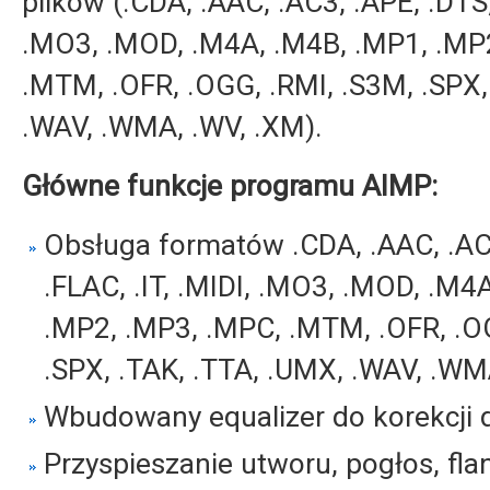
plików (.CDA, .AAC, .AC3, .APE, .DTS, 
.MO3, .MOD, .M4A, .M4B, .MP1, .MP
.MTM, .OFR, .OGG, .RMI, .S3M, .SPX,
.WAV, .WMA, .WV, .XM).
Główne funkcje programu AIMP:
Obsługa formatów .CDA, .AAC, .AC3
.FLAC, .IT, .MIDI, .MO3, .MOD, .M4
.MP2, .MP3, .MPC, .MTM, .OFR, .O
.SPX, .TAK, .TTA, .UMX, .WAV, .WM
Wbudowany equalizer do korekcji 
Przyspieszanie utworu, pogłos, fla