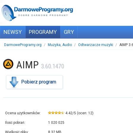
NEWSY
PROGRAMY
GRY
DarmoweProgramy.org
/
Muzyka, Audio
/
Odtwarzacze muzyki
/
AIMP 3.
AIMP
3.60.1470
Pobierz program
Ocena użytkowników:
4.42
/
5
(ocen:
12
)
Ilość pobrań:
1 020 025
Wielkość pliku:
8,32 MB