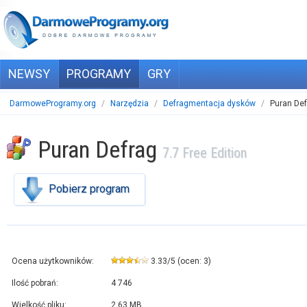
NEWSY
PROGRAMY
GRY
DarmoweProgramy.org
/
Narzędzia
/
Defragmentacja dysków
/
Puran Def
Puran Defrag
7.7 Free Edition
Pobierz program
Ocena użytkowników:
3.33
/
5
(ocen:
3
)
Ilość pobrań:
4 746
Wielkość pliku:
2,63 MB