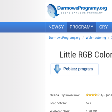
NEWSY
PROGRAMY
GRY
DarmoweProgramy.org
/
Webmastering
/
Little RGB Colo
Pobierz program
Ocena użytkowników:
4
/
5
(oc
Ilość pobrań:
529
Wielkość pliku:
1,20 MB