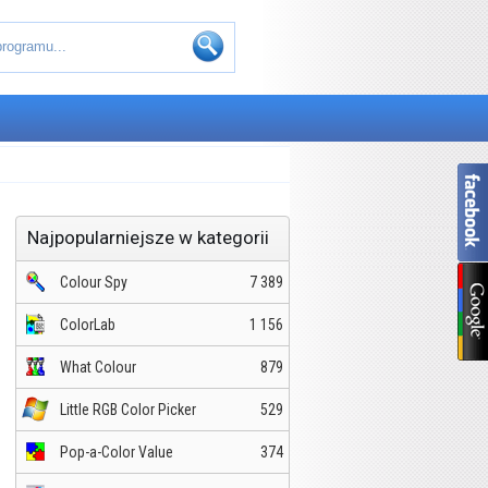
Najpopularniejsze w kategorii
Colour Spy
7 389
ColorLab
1 156
What Colour
879
Little RGB Color Picker
529
Pop-a-Color Value
374