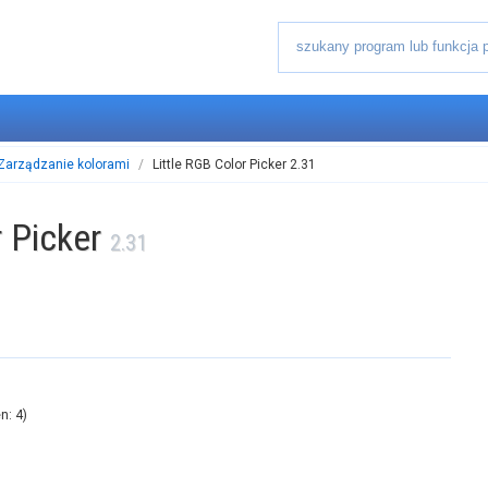
Zarządzanie kolorami
/
Little RGB Color Picker 2.31
r Picker
2.31
en:
4
)