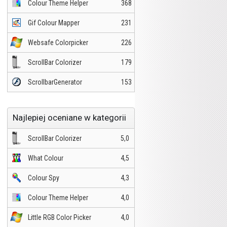
Colour Theme Helper
368
Gif Colour Mapper
231
Websafe Colorpicker
226
ScrollBar Colorizer
179
ScrollbarGenerator
153
Najlepiej oceniane w kategorii
ScrollBar Colorizer
5,0
What Colour
4,5
Colour Spy
4,3
Colour Theme Helper
4,0
Little RGB Color Picker
4,0