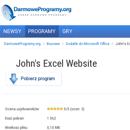
NEWSY
PROGRAMY
GRY
DarmoweProgramy.org
/
Biurowe
/
Dodatki do Microsoft Office
/
John's E
John's Excel Website
Pobierz program
Ocena użytkowników:
5
/
5
(ocen:
3
)
Ilość pobrań:
1 562
Wielkość pliku:
0,10 MB