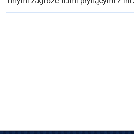
innymi zagrożeniami płynącymi z int