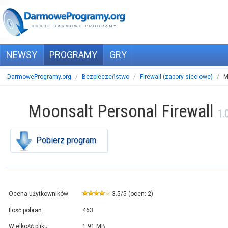
NEWSY
PROGRAMY
GRY
DarmoweProgramy.org
/
Bezpieczeństwo
/
Firewall (zapory sieciowe)
/
M
Moonsalt Personal Firewall
1.
Pobierz program
Ocena użytkowników:
3.5
/
5
(ocen:
2
)
Ilość pobrań:
463
Wielkość pliku:
1,91 MB