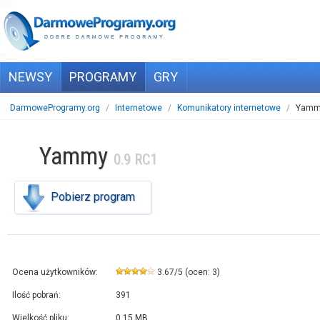
NEWSY
PROGRAMY
GRY
DarmoweProgramy.org
/
Internetowe
/
Komunikatory internetowe
/
Yammy
Yammy
0.9 RC1
Pobierz program
Ocena użytkowników:
3.67
/
5
(ocen:
3
)
Ilość pobrań:
391
Wielkość pliku:
0,15 MB