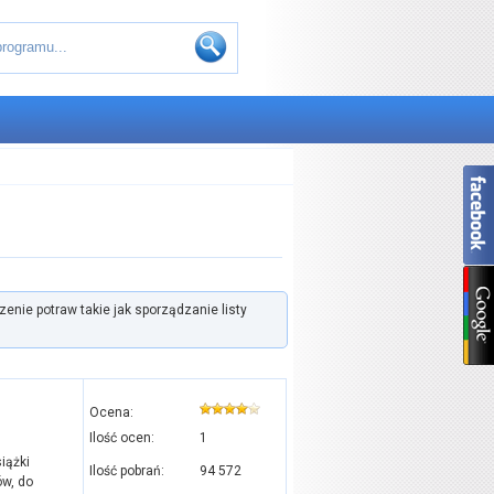
zenie potraw takie jak sporządzanie listy
Ocena:
Ilość ocen:
1
iążki
Ilość pobrań:
94 572
ów, do