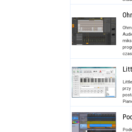
Ohm
Ohm 
Audi
miks
prog
czasi
Lit
Litt
przy
post
Pian
Pod
Podi