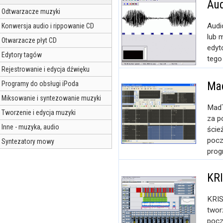
Aud
Odtwarzacze muzyki
Audi
Konwersja audio i rippowanie CD
lub 
Otwarzacze płyt CD
edyt
Edytory tagów
tego
Rejestrowanie i edycja dźwięku
Mad
Programy do obsługi iPoda
Miksowanie i syntezowanie muzyki
MadT
Tworzenie i edycja muzyki
za p
Inne - muzyka, audio
ście
pocz
Syntezatory mowy
progr
KRI
KRIS
twor
pocz