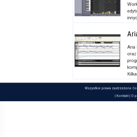
Work
edyt
inny
Ari
Aria
oraz
pro
komp
Kilka
Wszystkie prawa zastrzeżone Co
|
Kontakt
|
O p