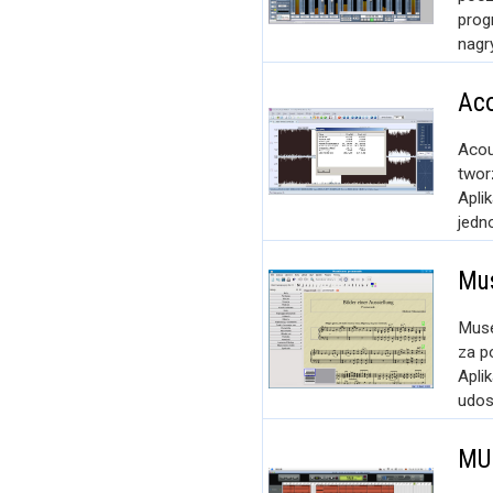
prog
nagry
Aco
Acou
twor
Apli
jedn
Mu
Muse
za p
Apli
udos
MU.