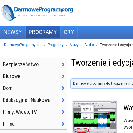
NEWSY
PROGRAMY
GRY
DarmoweProgramy.org
/
Programy
/
Muzyka, Audio
/
Tworzenie i edycja
Tworzenie i edyc
Bezpieczeństwo
Biurowe
Darmowe programy do tworzenia mu
Dom
Edukacyjne i Naukowe
Wa
Filmy, Wideo, TV
Wave
Firma
twor