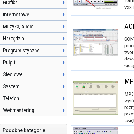
forma
Grafika
vox 
Internetowe
ACI
Muzyka, Audio
Narzędzia
SONY
prog
Programistyczne
twor
dźwi
Pulpit
łączy
Sieciowe
MP
System
MP3G
Telefon
wyró
różn
Webmastering
prze
zwię
Podobne kategorie