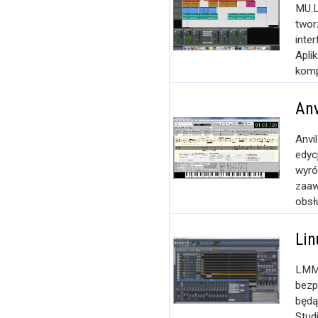
MU.L
twor
inte
Apli
komp
Anv
Anvi
edyc
wyró
zaaw
obsłu
Lin
LMMS
bezp
będą
Stud