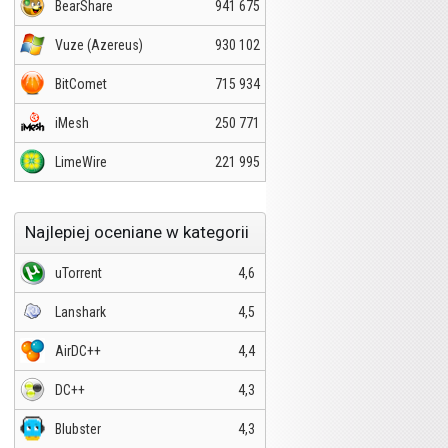
BearShare
941 675
Vuze (Azereus)
930 102
BitComet
715 934
iMesh
250 771
LimeWire
221 995
Najlepiej oceniane w kategorii
uTorrent
4,6
Lanshark
4,5
AirDC++
4,4
DC++
4,3
Blubster
4,3