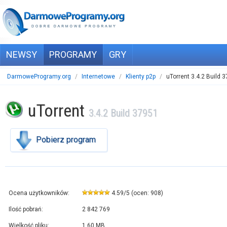
NEWSY
PROGRAMY
GRY
DarmoweProgramy.org
/
Internetowe
/
Klienty p2p
/
uTorrent 3.4.2 Build 
uTorrent
3.4.2 Build 37951
Pobierz program
Ocena użytkowników:
4.59
/
5
(ocen:
908
)
Ilość pobrań:
2 842 769
Wielkość pliku:
1,60 MB